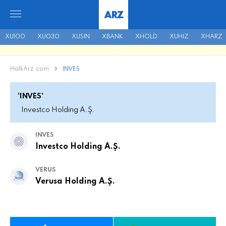
ARZ
XU100
XU030
XUSIN
XBANK
XHOLD
XUHIZ
XHARZ
HalkArz.com
INVES
'INVES'
Investco Holding A.Ş.
INVES
Investco Holding A.Ş.
VERUS
Verusa Holding A.Ş.