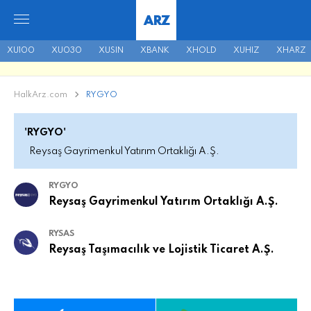
ARZ
XU100
XU030
XUSIN
XBANK
XHOLD
XUHIZ
XHARZ
HalkArz.com
RYGYO
'RYGYO'
Reysaş Gayrimenkul Yatırım Ortaklığı A.Ş.
RYGYO
Reysaş Gayrimenkul Yatırım Ortaklığı A.Ş.
RYSAS
Reysaş Taşımacılık ve Lojistik Ticaret A.Ş.